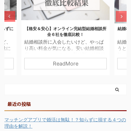
【格安＆安心】オンライン完結型結婚相談所
結婚相談所比
全６社を徹底比較！
ット
結婚相談所に入会したいけど、やっぱ
結婚相談所
り高い料金が気になる。安い結婚相談
うと思って
所はない？ オンライン完結型の結婚相
気になる。 
談所もいろいろあるみたいですが、そ
ってどんな
ReadMore
れぞれどう違うのでしょうか？料金や
結婚相談所
特徴を教えてください！ そもそもオン
するメリッ
ライン型と店舗型の結婚相談所はどう
ださい！ こ
違うの？どちらが私には合ってるのか
せんか？ 結
しら？ こんなことが気になっていませ
ビス開始１
んか？ オンライン完結型の結婚相談所
人を超える
最近の投稿
は、店舗型と比べると安さが魅力！か
で一括請求で
つ独身証明書も必須なので、安心して
し結婚相談
結婚相手を探すことができます！ 現
ても便利で
マッチングアプリで婚活は無駄！？知らずに損する４つの
在、オンライン完結型の結婚相談所
きなり利用
理由を解説！