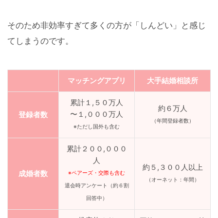
そのため非効率すぎて多くの方が「しんどい」と感じ
てしまうのです。
マッチングアプリ
大手結婚相談所
累計１,５０万人
約６万人
〜１,０００万人
登録者数
（年間登録者数）
※ただし国外も含む
累計２００,０００
人
約５,３００人以上
成婚者数
※ペアーズ・交際も含む
（オーネット：年間）
退会時アンケート（約６割
回答中）