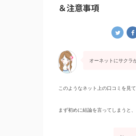
＆注意事項
相談所に抵抗を感じるのはもう古い！最
マッチングアプリで婚活は
新情報で出会いを掴む
損する４つの理由
オーネットにサクラ
相談所に興味はあるんだけど、何だかちょ
マッチングアプリで婚活し
抵抗を感じる…。 結婚相談所での出会いに
出会えなくて、何だか無駄
感があるんだけど、実際はどんな感じ？ も
た…。 アプリで結婚相手は
婚相談所で相手を見つけても、周りの人に
ら？何だから無駄なことを
ReadMore
ReadMor
のはちょっと抵抗を感じます。みなさんど
する。 マッチングアプリで
ているんですか？ など、「結婚したい！」
すか？結婚できる人はいるの
このようなネット上の口コミを見て
会いが欲しい！」と思いつつ、結婚相談所
なことが気になっていません
抗感や偏見をお持ちではありませんか？ ズ
プリは利用者数も多く、格
、あなたが結婚相談所に抱くその抵抗感や
簡単に利用できる反面、結
、また「胡散臭い？」といった不安など
は難易度が非常に高く、成
まず初めに結論を言ってしまうと、
一昔前のちょっと古い結婚相談所のイメー
です。 それどころか知らな
！ 実際に結婚相談所を利用する人は増 ...
を無駄にしている可能性も・・・