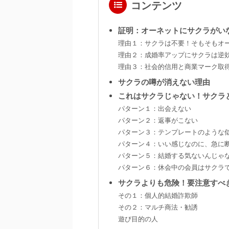
コンテンツ
証明：オーネットにサクラがい
理由１：サクラは不要！そもそもオ
理由２：成婚率アップにサクラは逆
理由３：社会的信用と商業マーク取
サクラの噂が消えない理由
これはサクラじゃない！サクラ
パターン１：出会えない
パターン２：返事がこない
パターン３：テンプレートのような
パターン４：いい感じなのに、急に
パターン５：結婚する気ないんじゃ
パターン６：休会中の会員はサクラ
サクラよりも危険！要注意すべ
その１：個人的結婚詐欺師
その２：マルチ商法・勧誘
遊び目的の人