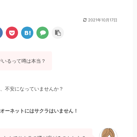
2021年10月17日
無駄！？知らずに
【格安＆安心】オンライン完結型結婚相談所
を解説！
全６社を徹底比較！
がいるって噂は本当？
てるけど、なかなか
結婚相談所に入会したいけど、やっぱり高い料
に思えてきちゃっ
金が気になる。安い結婚相談所はない？ オンラ
見つけられるのかし
イン完結型の結婚相談所もいろいろあるみたい
しているような気が
ですが、それぞれどう違うのでしょうか？料金
e
ReadMore
婚活するのは無駄で
や特徴を教えてください！ そもそもオンライン
でしょうか？ こん
型と店舗型の結婚相談所はどう違うの？どちら
、不安になっていませんか？
か？ マッチングア
が私には合ってるのかしら？ こんなことが気に
安（女性は無料）で
なっていませんか？ オンライン完結型の結婚相
婚相手を見つけるに
談所は、店舗型と比べると安さが魅力！かつ独
婚率はとても低いん
身証明書も必須なので、安心して結婚相手を探
オーネットにはサクラはいません！
い間に、多くのもの
すことができます！ 現在、オンライン完結型の
。 そこで ...
結婚相談所は、有名どころで全６社。 ...