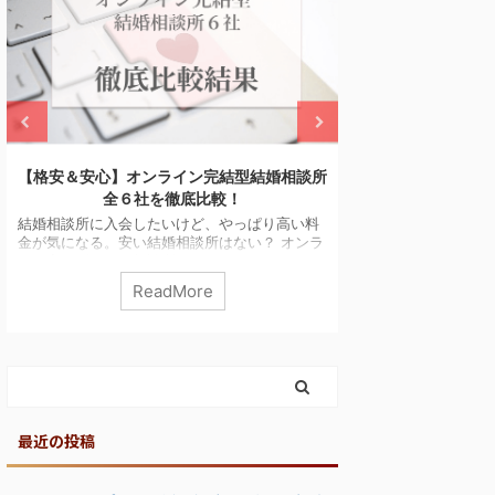
結婚相談所比較ネットの口コミ・評判とメリ
結婚相談所はいく
ット＆デメリットを解説！
活費
結婚相談所比較ネットで資料請求しようと思っ
結婚相談所が気に
ているけど、評判や口コミが気になる。 結婚相
も高そうで躊躇しち
談所の一括資料請求ってどんな感じ？営業・勧
するとどのくらいお
誘はある？ 結婚相談所比較ネットで一括資料請
に入会するには、
ReadMore
R
求するメリット・デメリットを教えてくださ
いればいいのでしょ
い！ こんなことが気になっていませんか？ 結
っていませんか？ 
婚相談所比較ネットはサービス開始１５周年、
かるイメージがあ
利用者実績約５万人を超える、結婚相談所の資
はかなり幅があり
料を無料で一括請求できるサービスです。 ただ
所も増えています。
し結婚相談所に入会検討中の方にはとても便利
高さには、出会い
でお得なサービスですが、いきなり利用するに
の確率を高めるた
はやや勇気が入りますよね。 そこで今回は結 ...
す。 ですので、料金
最近の投稿