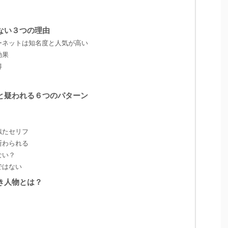
ない３つの理由
ーネットは知名度と人気が高い
効果
得
と疑われる６つのパターン
似たセリフ
断わられる
ない？
ではない
き人物とは？