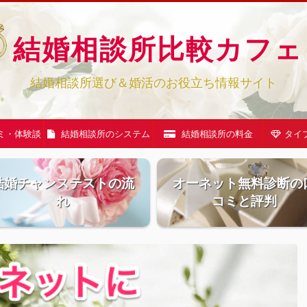
結婚相談所比較カフェ
結婚相談所選び＆婚活のお役立ち情報サイト
ミ・体験談
結婚相談所のシステム
結婚相談所の料金
タイ
結婚チャンステストの流
オーネット無料診断の
れ
コミと評判