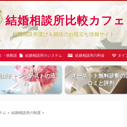
結婚相談所比較カフェ
結婚相談所選び＆婚活のお役立ち情報サイト
ミ・体験談
結婚相談所のシステム
結婚相談所の料金
タイ
結婚チャンステストの流
オーネット無料診断の
れ
コミと評判
テム
>
結婚相談所の制度
>