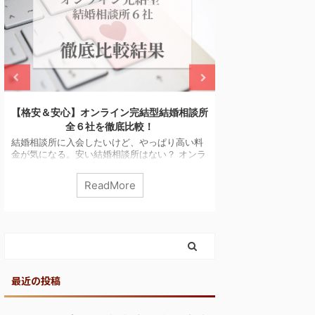
【格安＆安心】オンライン完結型結婚相談所
結婚相談所比較ネット
全６社を徹底比較！
ット＆デメリ
婚相談所に入会したいけど、やっぱり高い料
結婚相談所比較ネットで
が気になる。安い結婚相談所はない？ オンラ
ているけど、評判や口コ
ン完結型の結婚相談所もいろいろあるみたい
談所の一括資料請求って
すが、それぞれどう違うのでしょうか？料金
誘はある？ 結婚相談所
ReadMore
Read
特徴を教えてください！ そもそもオンライン
求するメリット・デメリ
と店舗型の結婚相談所はどう違うの？どちら
い！ こんなことが気に
私には合ってるのかしら？ こんなことが気に
婚相談所比較ネットはサ
っていませんか？ オンライン完結型の結婚相
利用者実績約５万人を超
所は、店舗型と比べると安さが魅力！かつ独
料を無料で一括請求でき
証明書も必須なので、安心して結婚相手を探
し結婚相談所に入会検討
ことができます！ 現在、オンライン完結型の
でお得なサービスですが
婚相談所は、有名どころで全６社。 ...
はやや勇気が入りますよね。
最近の投稿