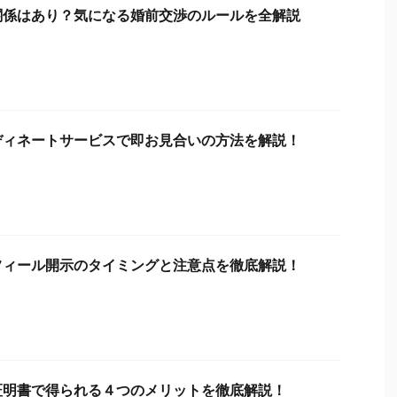
関係はあり？気になる婚前交渉のルールを全解説
ディネートサービスで即お見合いの方法を解説！
もう古い！最
マッチングアプリで婚活は無駄！？知らずに
む
損する４つの理由を解説！
、何だかちょ
マッチングアプリで婚活してるけど、なかなか
結
所での出会いに
出会えなくて、何だか無駄に思えてきちゃっ
金
んな感じ？ も
た…。 アプリで結婚相手は見つけられるのかし
イ
、周りの人に
ら？何だから無駄なことをしているような気が
で
ReadMore
。みなさんど
する。 マッチングアプリで婚活するのは無駄で
や
結婚したい！」
すか？結婚できる人はいるのでしょうか？ こん
型
フィール開示のタイミングと注意点を徹底解説！
、結婚相談所
なことが気になっていませんか？ マッチングア
が
ませんか？ ズ
プリは利用者数も多く、格安（女性は無料）で
な
その抵抗感や
簡単に利用できる反面、結婚相手を見つけるに
談
た不安など
は難易度が非常に高く、成婚率はとても低いん
身
談所のイメー
です。 それどころか知らない間に、多くのもの
す
る人は増 ...
を無駄にしている可能性も・・・。 そこで ...
結
証明書で得られる４つのメリットを徹底解説！