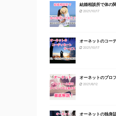
結婚相談所で体の
2021/10/17
オーネットのコー
結婚相談所に抵抗を感じるのは
新情報で出会いを掴
2021/10/17
結婚相談所に興味はあるんだけど
っと抵抗を感じる…。 結婚相談
抵抗感があるんだけど、実際はど
し結婚相談所で相手を見つけても
ReadMore
話すのはちょっと抵抗を感じます
うしているんですか？ など、「
オーネットのプロ
「出会いが欲しい！」と思いつつ
に抵抗感や偏見をお持ちではあり
2021/6/12
バリ、あなたが結婚相談所に抱く
偏見、また「胡散臭い？」といっ
は、一昔前のちょっと古い結婚相
ジです！ 実際に結婚相談所を利用す
オーネットの独身